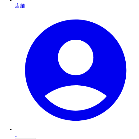
店舗
...