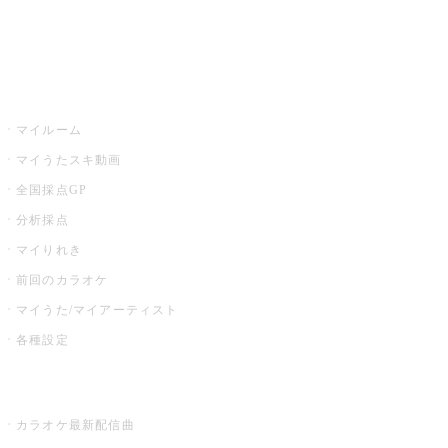
イベント・キャンペーン
うたスキ
マイルーム
マイうたスキ動画
全国採点GP
分析採点
マイりれき
前回のカラオケ
マイうた/マイアーティスト
各種設定
お店でカラオケ
カラオケ最新配信曲