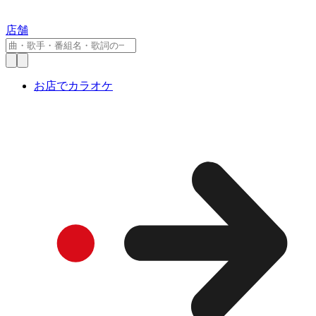
店舗
お店でカラオケ