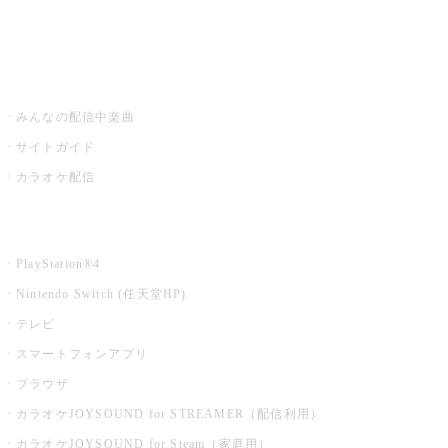
みるハコ
うたスキ ミュージックポスト
みんなの配信中楽曲
サイトガイド
カラオケ配信
家庭用カラオケ
PlayStation®4
Nintendo Switch (任天堂HP)
テレビ
スマートフォンアプリ
ブラウザ
カラオケJOYSOUND for STREAMER（配信利用）
カラオケJOYSOUND for Steam（家庭用）