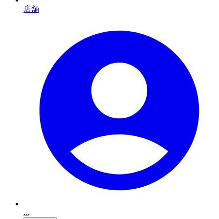
店舗
...