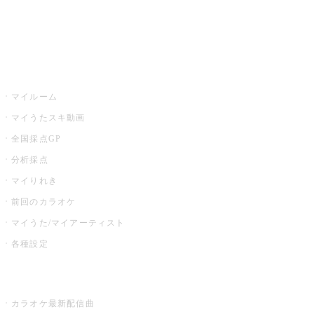
イベント・キャンペーン
うたスキ
マイルーム
マイうたスキ動画
全国採点GP
分析採点
マイりれき
前回のカラオケ
マイうた/マイアーティスト
各種設定
お店でカラオケ
カラオケ最新配信曲