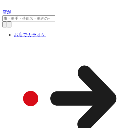
店舗
お店でカラオケ