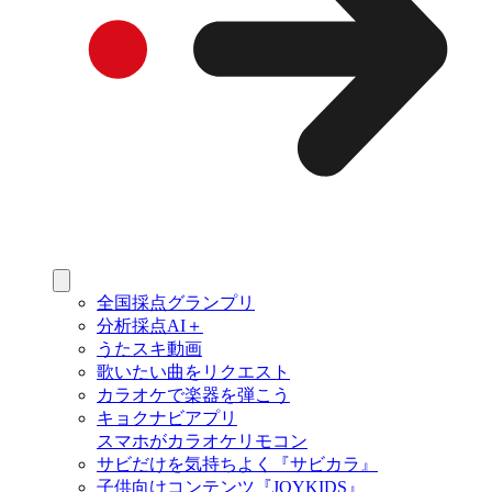
全国採点グランプリ
分析採点AI＋
うたスキ動画
歌いたい曲をリクエスト
カラオケで楽器を弾こう
キョクナビアプリ
スマホがカラオケリモコン
サビだけを気持ちよく『サビカラ』
子供向けコンテンツ『JOYKIDS』