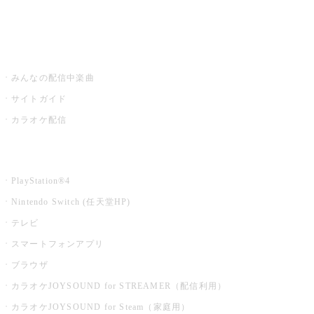
みるハコ
うたスキ ミュージックポスト
みんなの配信中楽曲
サイトガイド
カラオケ配信
家庭用カラオケ
PlayStation®4
Nintendo Switch (任天堂HP)
テレビ
スマートフォンアプリ
ブラウザ
カラオケJOYSOUND for STREAMER（配信利用）
カラオケJOYSOUND for Steam（家庭用）