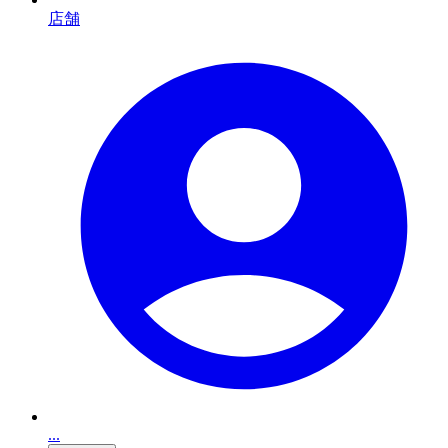
店舗
...