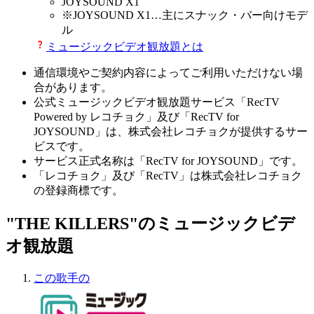
JOYSOUND X1
※
JOYSOUND X1
…主にスナック・バー向けモデ
ル
ミュージックビデオ観放題とは
通信環境やご契約内容によってご利用いただけない場
合があります。
公式ミュージックビデオ観放題サービス「RecTV
Powered by レコチョク」及び「RecTV for
JOYSOUND」は、株式会社レコチョクが提供するサー
ビスです。
サービス正式名称は「RecTV for JOYSOUND」です。
「レコチョク」及び「RecTV」は株式会社レコチョク
の登録商標です。
"THE KILLERS"のミュージックビデ
オ観放題
この歌手の