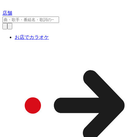
店舗
お店でカラオケ