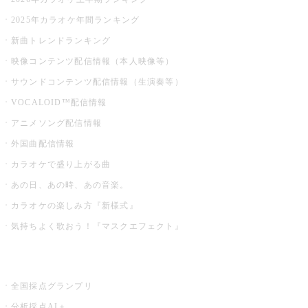
2025年カラオケ年間ランキング
新曲トレンドランキング
映像コンテンツ配信情報（本人映像等）
サウンドコンテンツ配信情報（生演奏等）
VOCALOID™配信情報
アニメソング配信情報
外国曲配信情報
カラオケで盛り上がる曲
あの日、あの時、あの音楽。
カラオケの楽しみ方『新様式』
気持ちよく歌おう！『マスクエフェクト』
お店でもっと楽しむ
全国採点グランプリ
分析採点AI＋