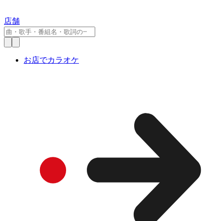
店舗
お店でカラオケ