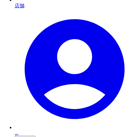
店舗
...