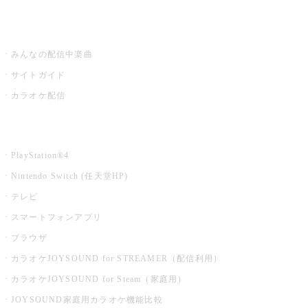
うたスキ ミュージックポスト
みんなの配信中楽曲
サイトガイド
カラオケ配信
家庭用カラオケ
PlayStation®4
Nintendo Switch (任天堂HP)
テレビ
スマートフォンアプリ
ブラウザ
カラオケJOYSOUND for STREAMER（配信利用）
カラオケJOYSOUND for Steam（家庭用）
JOYSOUND家庭用カラオケ機能比較