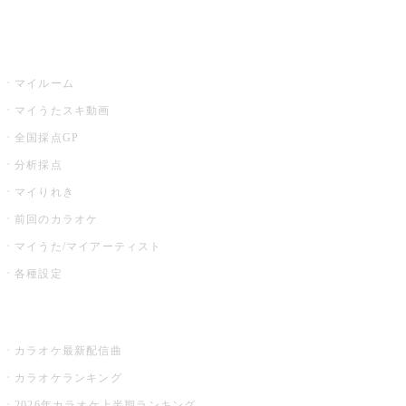
イベント・キャンペーン
うたスキ
マイルーム
マイうたスキ動画
全国採点GP
分析採点
マイりれき
前回のカラオケ
マイうた/マイアーティスト
各種設定
お店でカラオケ
カラオケ最新配信曲
カラオケランキング
2026年カラオケ上半期ランキング