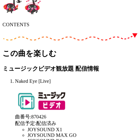
CONTENTS
この曲を楽しむ
ミュージックビデオ観放題 配信情報
Naked Eye [Live]
曲番号
:
870426
配信予定
:
配信済み
JOYSOUND X1
JOYSOUND MAX GO