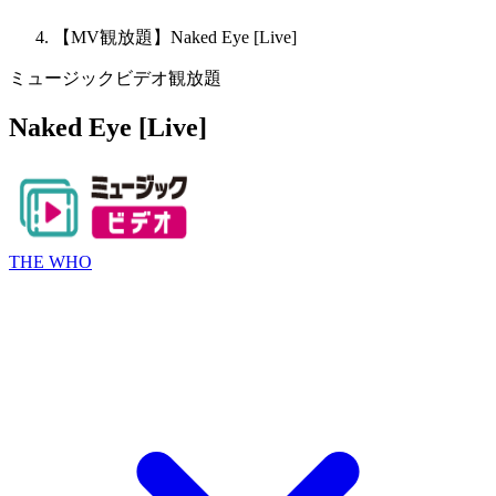
【MV観放題】Naked Eye [Live]
ミュージックビデオ観放題
Naked Eye [Live]
THE WHO