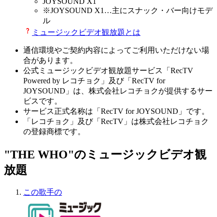
JOYSOUND X1
※
JOYSOUND X1
…主にスナック・バー向けモデ
ル
ミュージックビデオ観放題とは
通信環境やご契約内容によってご利用いただけない場
合があります。
公式ミュージックビデオ観放題サービス「RecTV
Powered by レコチョク」及び「RecTV for
JOYSOUND」は、株式会社レコチョクが提供するサー
ビスです。
サービス正式名称は「RecTV for JOYSOUND」です。
「レコチョク」及び「RecTV」は株式会社レコチョク
の登録商標です。
"THE WHO"のミュージックビデオ観
放題
この歌手の