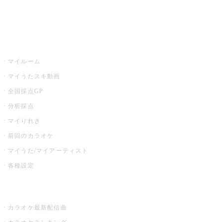
イベント・キャンペーン
うたスキ
マイルーム
マイうたスキ動画
全国採点GP
分析採点
マイりれき
前回のカラオケ
マイうた/マイアーティスト
各種設定
お店でカラオケ
カラオケ最新配信曲