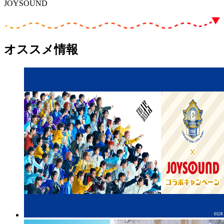
JOYSOUND
オススメ情報