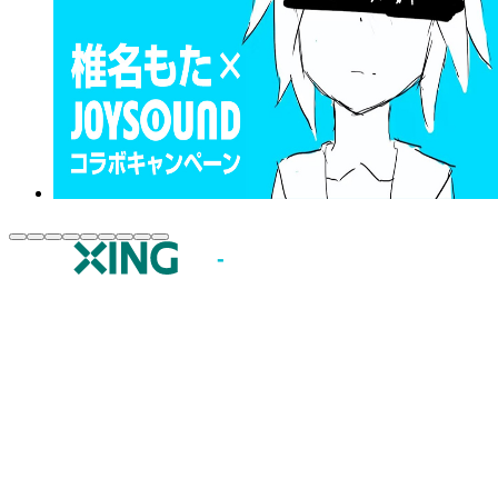
JOYSOUND.comトップ
カラオケ楽曲・歌詞検索
カラオケ店舗検索
全国カラオケ大会