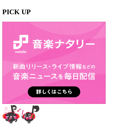
PICK UP