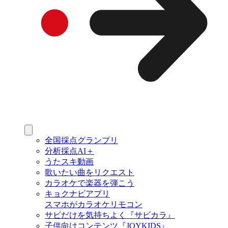
全国採点グランプリ
分析採点AI＋
うたスキ動画
歌いたい曲をリクエスト
カラオケで楽器を弾こう
キョクナビアプリ
スマホがカラオケリモコン
サビだけを気持ちよく『サビカラ』
子供向けコンテンツ『JOYKIDS』