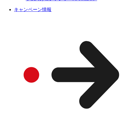
キャンペーン情報