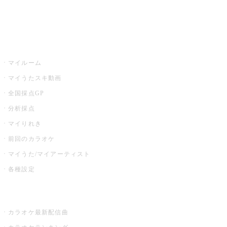
イベント・キャンペーン
うたスキ
マイルーム
マイうたスキ動画
全国採点GP
分析採点
マイりれき
前回のカラオケ
マイうた/マイアーティスト
各種設定
お店でカラオケ
カラオケ最新配信曲