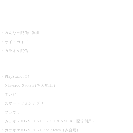
みるハコ
うたスキ ミュージックポスト
みんなの配信中楽曲
サイトガイド
カラオケ配信
家庭用カラオケ
PlayStation®4
Nintendo Switch (任天堂HP)
テレビ
スマートフォンアプリ
ブラウザ
カラオケJOYSOUND for STREAMER（配信利用）
カラオケJOYSOUND for Steam（家庭用）