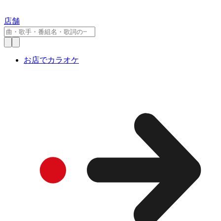
店舗
お店でカラオケ