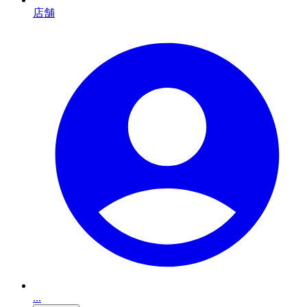
店舗
...