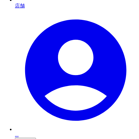
店舗
...