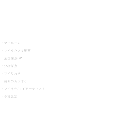
全国カラオケ大会
イベント・キャンペーン
うたスキ
マイルーム
マイうたスキ動画
全国採点GP
分析採点
マイりれき
前回のカラオケ
マイうた/マイアーティスト
各種設定
お店でカラオケ