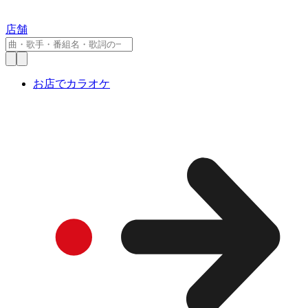
店舗
お店でカラオケ