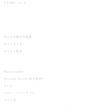
X PARK プレイ
みるハコ
うたスキ ミュージックポスト
みんなの配信中楽曲
サイトガイド
カラオケ配信
家庭用カラオケ
PlayStation®4
Nintendo Switch (任天堂HP)
テレビ
スマートフォンアプリ
ブラウザ