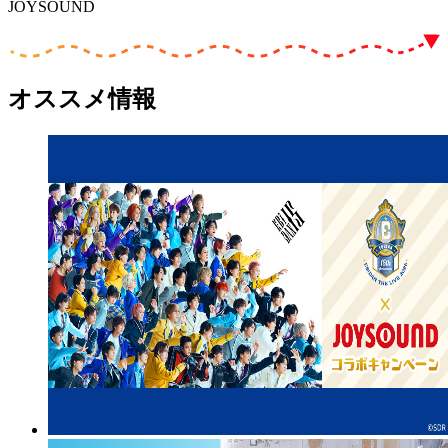
JOYSOUND
オススメ情報