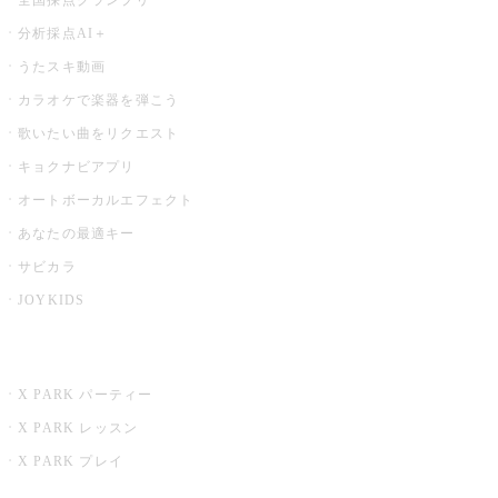
分析採点AI＋
うたスキ動画
カラオケで楽器を弾こう
歌いたい曲をリクエスト
キョクナビアプリ
オートボーカルエフェクト
あなたの最適キー
サビカラ
JOYKIDS
X PARK
X PARK パーティー
X PARK レッスン
X PARK プレイ