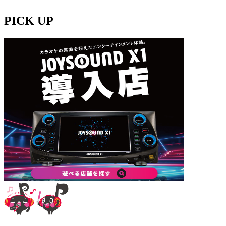
PICK UP