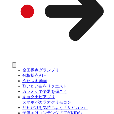
全国採点グランプリ
分析採点AI＋
うたスキ動画
歌いたい曲をリクエスト
カラオケで楽器を弾こう
キョクナビアプリ
スマホがカラオケリモコン
サビだけを気持ちよく『サビカラ』
子供向けコンテンツ『JOYKIDS』