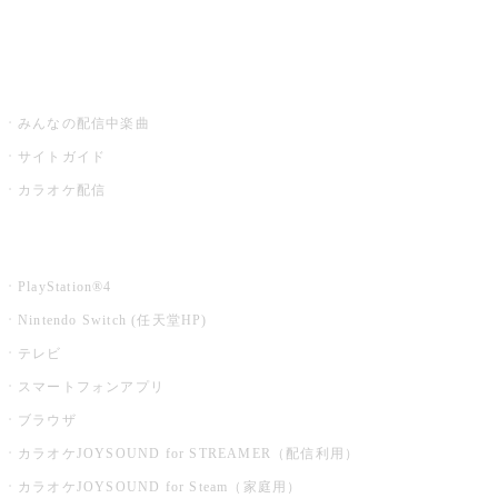
みるハコ
うたスキ ミュージックポスト
みんなの配信中楽曲
サイトガイド
カラオケ配信
家庭用カラオケ
PlayStation®4
Nintendo Switch (任天堂HP)
テレビ
スマートフォンアプリ
ブラウザ
カラオケJOYSOUND for STREAMER（配信利用）
カラオケJOYSOUND for Steam（家庭用）