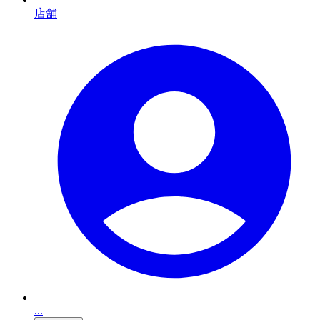
店舗
...