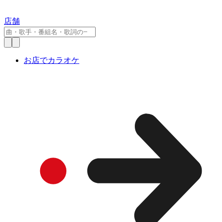
店舗
お店でカラオケ