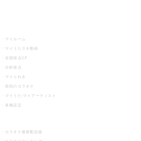
イベント・キャンペーン
うたスキ
マイルーム
マイうたスキ動画
全国採点GP
分析採点
マイりれき
前回のカラオケ
マイうた/マイアーティスト
各種設定
お店でカラオケ
カラオケ最新配信曲