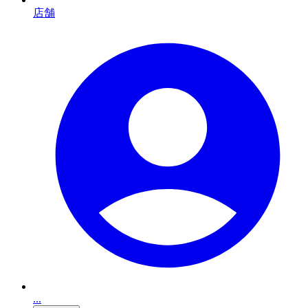
店舗
...