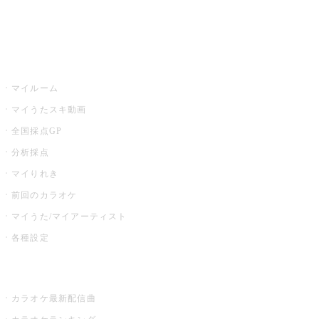
イベント・キャンペーン
うたスキ
マイルーム
マイうたスキ動画
全国採点GP
分析採点
マイりれき
前回のカラオケ
マイうた/マイアーティスト
各種設定
お店でカラオケ
カラオケ最新配信曲