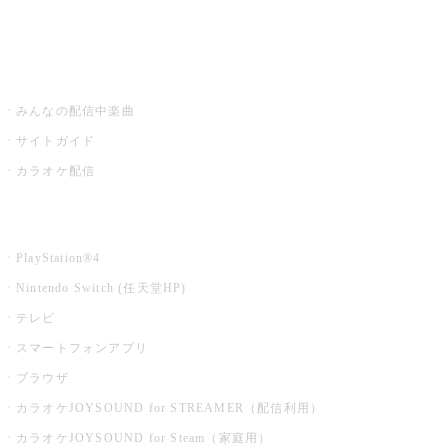
みるハコ
うたスキ ミュージックポスト
みんなの配信中楽曲
サイトガイド
カラオケ配信
家庭用カラオケ
PlayStation®4
Nintendo Switch (任天堂HP)
テレビ
スマートフォンアプリ
ブラウザ
カラオケJOYSOUND for STREAMER（配信利用）
カラオケJOYSOUND for Steam（家庭用）