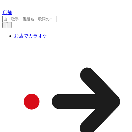
店舗
お店でカラオケ