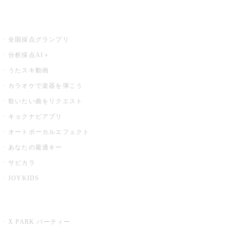
お店でもっと楽しむ
全国採点グランプリ
分析採点AI＋
うたスキ動画
カラオケで楽器を弾こう
歌いたい曲をリクエスト
キョクナビアプリ
オートボーカルエフェクト
あなたの最適キー
サビカラ
JOYKIDS
X PARK
X PARK パーティー