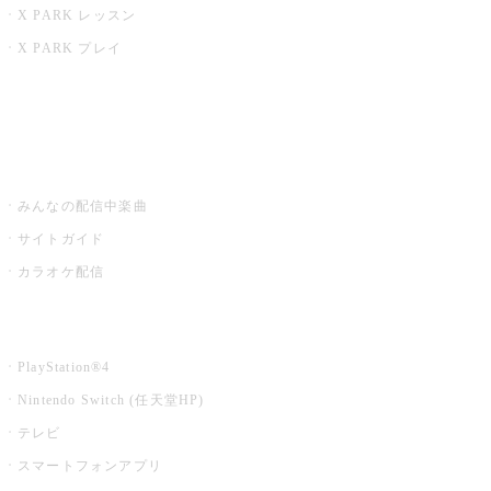
X PARK レッスン
X PARK プレイ
みるハコ
うたスキ ミュージックポスト
みんなの配信中楽曲
サイトガイド
カラオケ配信
家庭用カラオケ
PlayStation®4
Nintendo Switch (任天堂HP)
テレビ
スマートフォンアプリ