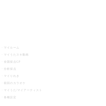
カラオケ店舗検索
全国カラオケ大会
イベント・キャンペーン
うたスキ
マイルーム
マイうたスキ動画
全国採点GP
分析採点
マイりれき
前回のカラオケ
マイうた/マイアーティスト
各種設定