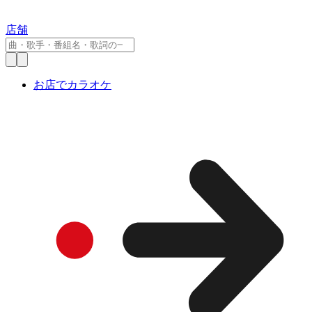
店舗
お店でカラオケ