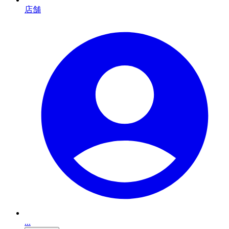
店舗
...