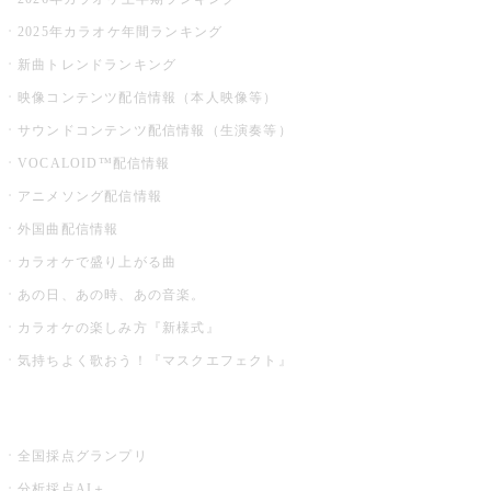
2025年カラオケ年間ランキング
新曲トレンドランキング
映像コンテンツ配信情報（本人映像等）
サウンドコンテンツ配信情報（生演奏等）
VOCALOID™配信情報
アニメソング配信情報
外国曲配信情報
カラオケで盛り上がる曲
あの日、あの時、あの音楽。
カラオケの楽しみ方『新様式』
気持ちよく歌おう！『マスクエフェクト』
お店でもっと楽しむ
全国採点グランプリ
分析採点AI＋