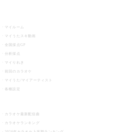
イベント・キャンペーン
うたスキ
マイルーム
マイうたスキ動画
全国採点GP
分析採点
マイりれき
前回のカラオケ
マイうた/マイアーティスト
各種設定
お店でカラオケ
カラオケ最新配信曲
カラオケランキング
2026年カラオケ上半期ランキング