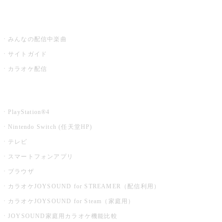
うたスキ ミュージックポスト
みんなの配信中楽曲
サイトガイド
カラオケ配信
家庭用カラオケ
PlayStation®4
Nintendo Switch (任天堂HP)
テレビ
スマートフォンアプリ
ブラウザ
カラオケJOYSOUND for STREAMER（配信利用）
カラオケJOYSOUND for Steam（家庭用）
JOYSOUND家庭用カラオケ機能比較