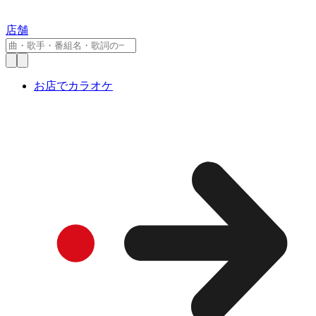
店舗
お店でカラオケ