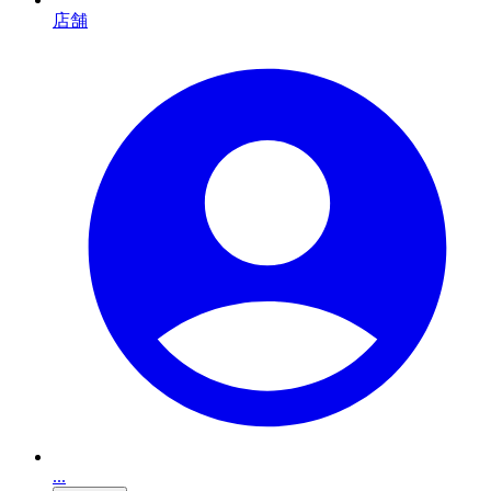
店舗
...