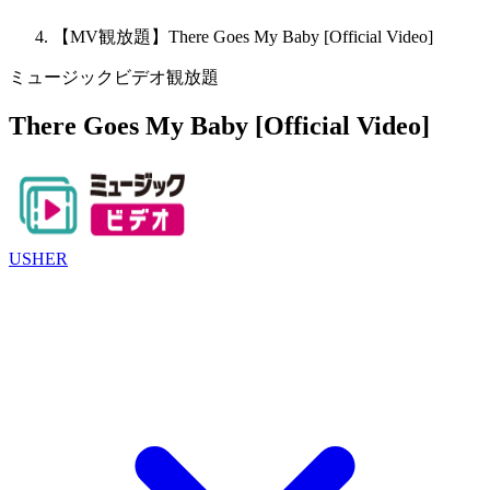
【MV観放題】There Goes My Baby [Official Video]
ミュージックビデオ観放題
There Goes My Baby [Official Video]
USHER