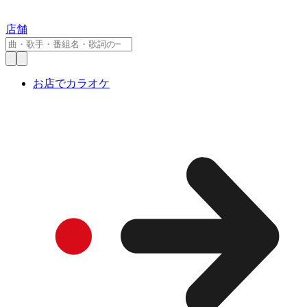
店舗
お店でカラオケ