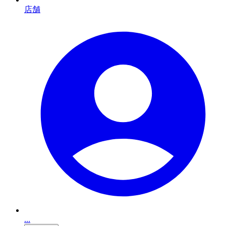
店舗
...