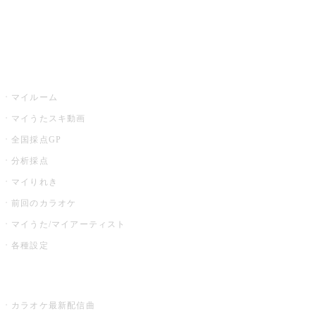
イベント・キャンペーン
うたスキ
マイルーム
マイうたスキ動画
全国採点GP
分析採点
マイりれき
前回のカラオケ
マイうた/マイアーティスト
各種設定
お店でカラオケ
カラオケ最新配信曲