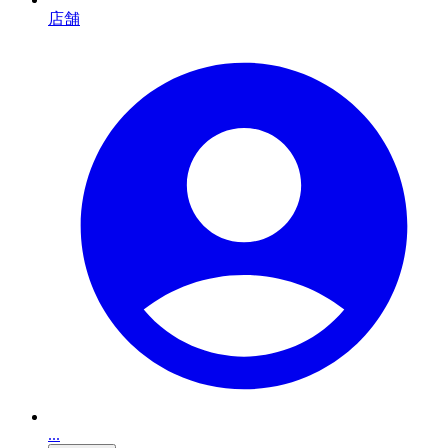
店舗
...