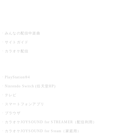
みるハコ
うたスキ ミュージックポスト
みんなの配信中楽曲
サイトガイド
カラオケ配信
家庭用カラオケ
PlayStation®4
Nintendo Switch (任天堂HP)
テレビ
スマートフォンアプリ
ブラウザ
カラオケJOYSOUND for STREAMER（配信利用）
カラオケJOYSOUND for Steam（家庭用）