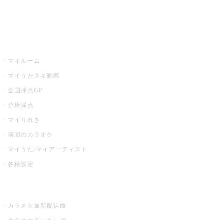
イベント・キャンペーン
うたスキ
マイルーム
マイうたスキ動画
全国採点GP
分析採点
マイりれき
前回のカラオケ
マイうた/マイアーティスト
各種設定
お店でカラオケ
カラオケ最新配信曲