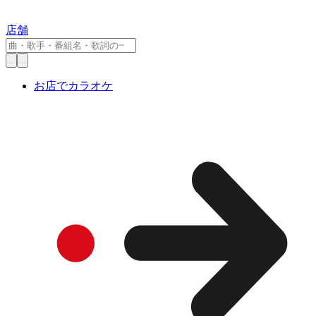
店舗
お店でカラオケ