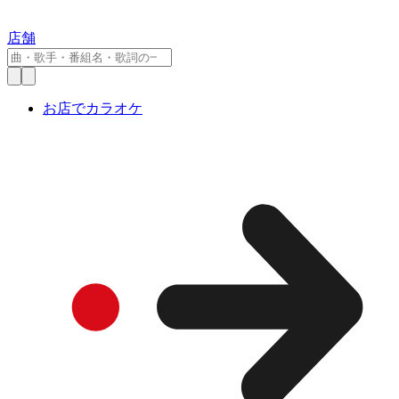
店舗
お店でカラオケ