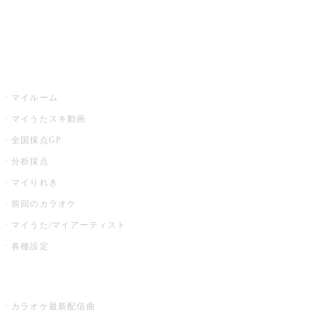
イベント・キャンペーン
うたスキ
マイルーム
マイうたスキ動画
全国採点GP
分析採点
マイりれき
前回のカラオケ
マイうた/マイアーティスト
各種設定
お店でカラオケ
カラオケ最新配信曲