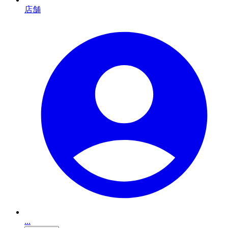
店舗
...