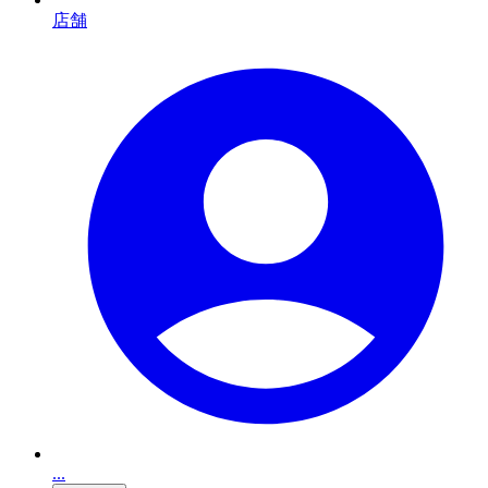
店舗
...