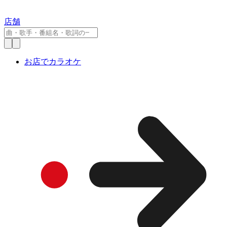
店舗
お店でカラオケ