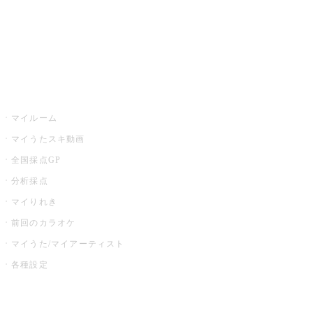
全国カラオケ大会
イベント・キャンペーン
うたスキ
マイルーム
マイうたスキ動画
全国採点GP
分析採点
マイりれき
前回のカラオケ
マイうた/マイアーティスト
各種設定
お店でカラオケ