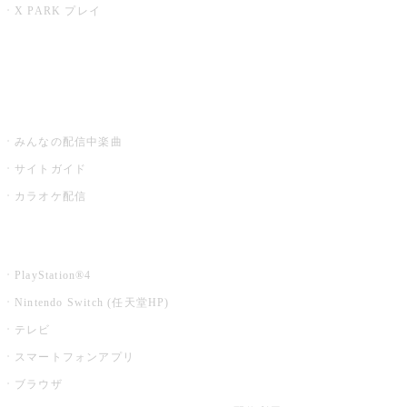
X PARK プレイ
みるハコ
うたスキ ミュージックポスト
みんなの配信中楽曲
サイトガイド
カラオケ配信
家庭用カラオケ
PlayStation®4
Nintendo Switch (任天堂HP)
テレビ
スマートフォンアプリ
ブラウザ