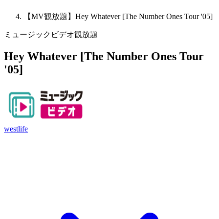
【MV観放題】Hey Whatever [The Number Ones Tour '05]
ミュージックビデオ観放題
Hey Whatever [The Number Ones Tour
'05]
westlife