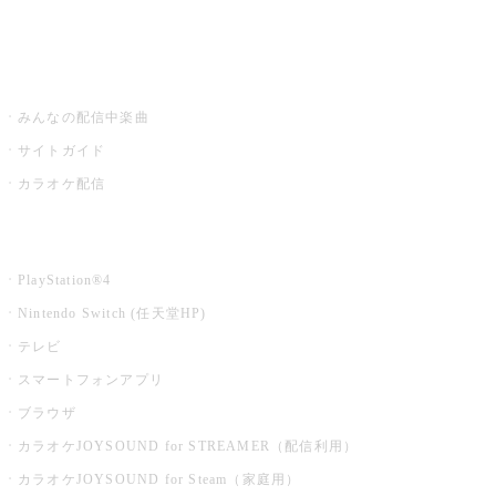
みるハコ
うたスキ ミュージックポスト
みんなの配信中楽曲
サイトガイド
カラオケ配信
家庭用カラオケ
PlayStation®4
Nintendo Switch (任天堂HP)
テレビ
スマートフォンアプリ
ブラウザ
カラオケJOYSOUND for STREAMER（配信利用）
カラオケJOYSOUND for Steam（家庭用）