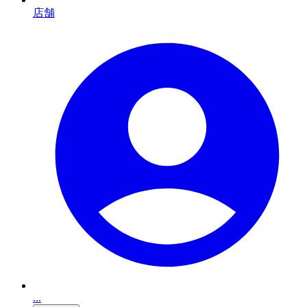
店舗
...