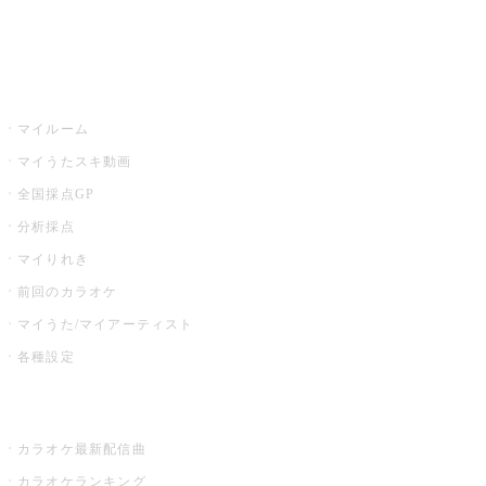
イベント・キャンペーン
うたスキ
マイルーム
マイうたスキ動画
全国採点GP
分析採点
マイりれき
前回のカラオケ
マイうた/マイアーティスト
各種設定
お店でカラオケ
カラオケ最新配信曲
カラオケランキング