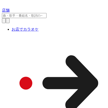
店舗
お店でカラオケ