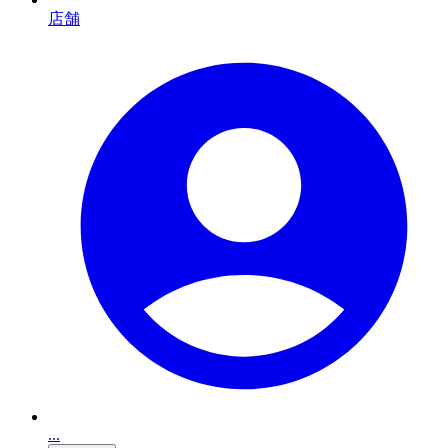
店舗
...