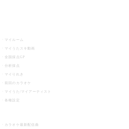
イベント・キャンペーン
うたスキ
マイルーム
マイうたスキ動画
全国採点GP
分析採点
マイりれき
前回のカラオケ
マイうた/マイアーティスト
各種設定
お店でカラオケ
カラオケ最新配信曲