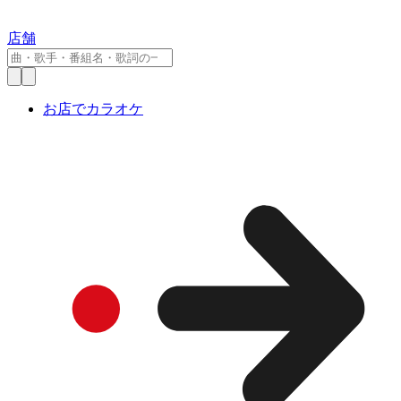
店舗
お店でカラオケ