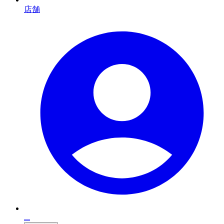
店舗
...