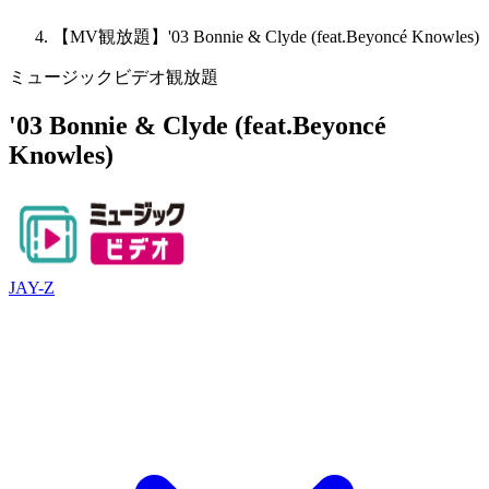
【MV観放題】'03 Bonnie & Clyde (feat.Beyoncé Knowles)
ミュージックビデオ観放題
'03 Bonnie & Clyde (feat.Beyoncé
Knowles)
JAY-Z