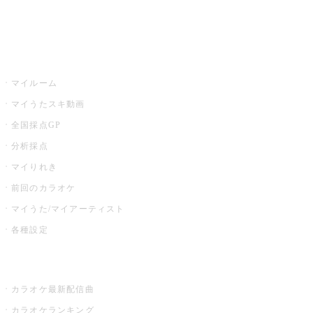
イベント・キャンペーン
うたスキ
マイルーム
マイうたスキ動画
全国採点GP
分析採点
マイりれき
前回のカラオケ
マイうた/マイアーティスト
各種設定
お店でカラオケ
カラオケ最新配信曲
カラオケランキング