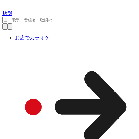
店舗
お店でカラオケ