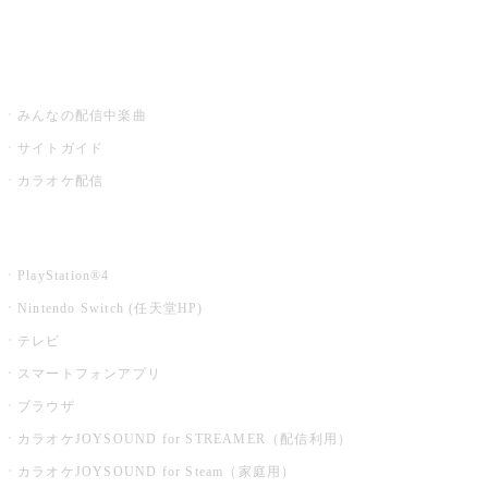
みるハコ
うたスキ ミュージックポスト
みんなの配信中楽曲
サイトガイド
カラオケ配信
家庭用カラオケ
PlayStation®4
Nintendo Switch (任天堂HP)
テレビ
スマートフォンアプリ
ブラウザ
カラオケJOYSOUND for STREAMER（配信利用）
カラオケJOYSOUND for Steam（家庭用）