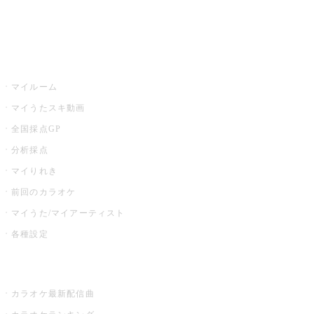
イベント・キャンペーン
うたスキ
マイルーム
マイうたスキ動画
全国採点GP
分析採点
マイりれき
前回のカラオケ
マイうた/マイアーティスト
各種設定
お店でカラオケ
カラオケ最新配信曲