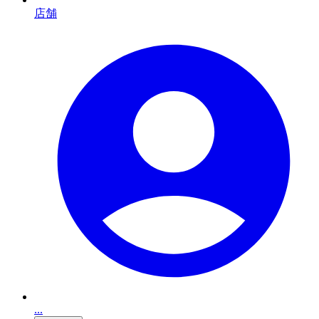
店舗
...