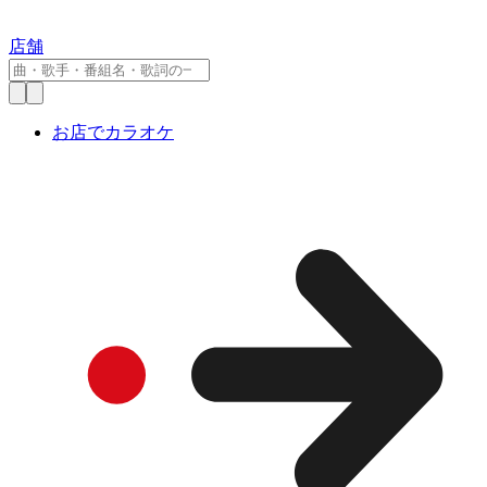
店舗
お店でカラオケ