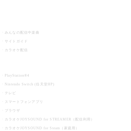
みるハコ
うたスキ ミュージックポスト
みんなの配信中楽曲
サイトガイド
カラオケ配信
家庭用カラオケ
PlayStation®4
Nintendo Switch (任天堂HP)
テレビ
スマートフォンアプリ
ブラウザ
カラオケJOYSOUND for STREAMER（配信利用）
カラオケJOYSOUND for Steam（家庭用）