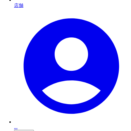
店舗
...