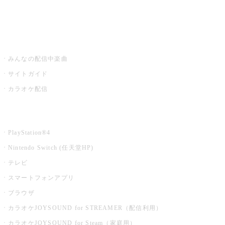
みるハコ
うたスキ ミュージックポスト
みんなの配信中楽曲
サイトガイド
カラオケ配信
家庭用カラオケ
PlayStation®4
Nintendo Switch (任天堂HP)
テレビ
スマートフォンアプリ
ブラウザ
カラオケJOYSOUND for STREAMER（配信利用）
カラオケJOYSOUND for Steam（家庭用）