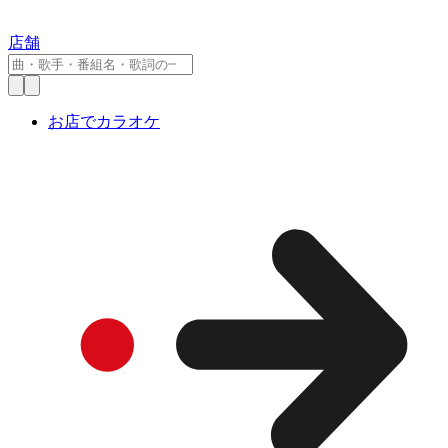
店舗
お店でカラオケ