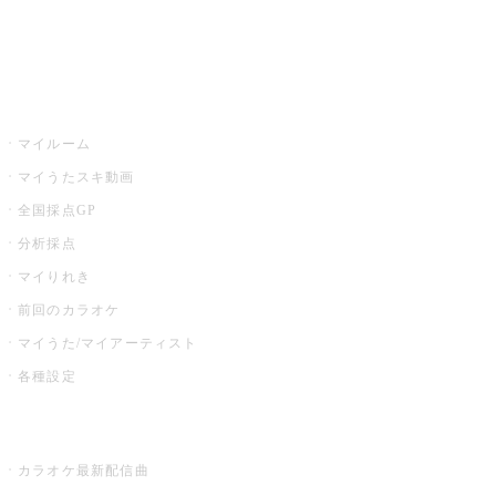
イベント・キャンペーン
うたスキ
マイルーム
マイうたスキ動画
全国採点GP
分析採点
マイりれき
前回のカラオケ
マイうた/マイアーティスト
各種設定
お店でカラオケ
カラオケ最新配信曲