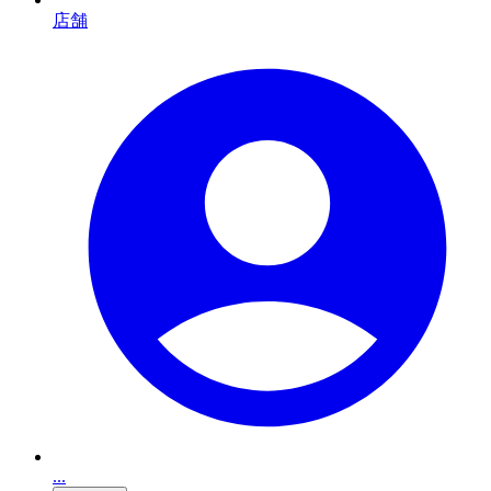
店舗
...