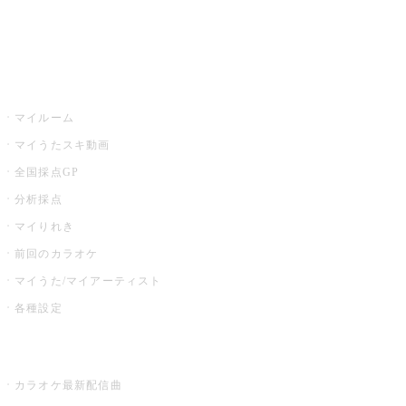
イベント・キャンペーン
うたスキ
マイルーム
マイうたスキ動画
全国採点GP
分析採点
マイりれき
前回のカラオケ
マイうた/マイアーティスト
各種設定
お店でカラオケ
カラオケ最新配信曲