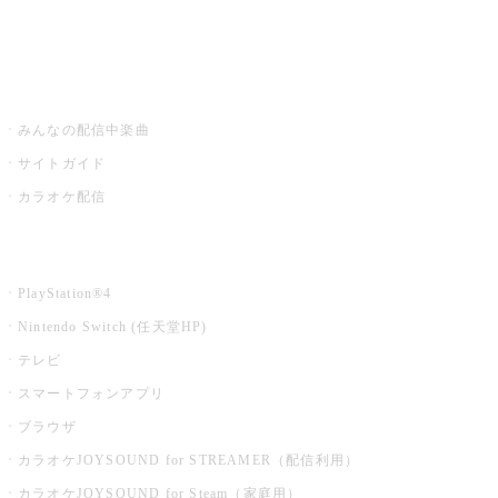
みるハコ
うたスキ ミュージックポスト
みんなの配信中楽曲
サイトガイド
カラオケ配信
家庭用カラオケ
PlayStation®4
Nintendo Switch (任天堂HP)
テレビ
スマートフォンアプリ
ブラウザ
カラオケJOYSOUND for STREAMER（配信利用）
カラオケJOYSOUND for Steam（家庭用）