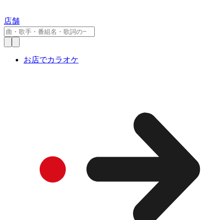
店舗
お店でカラオケ