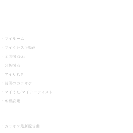
イベント・キャンペーン
うたスキ
マイルーム
マイうたスキ動画
全国採点GP
分析採点
マイりれき
前回のカラオケ
マイうた/マイアーティスト
各種設定
お店でカラオケ
カラオケ最新配信曲