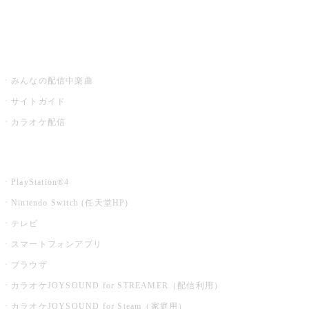
みるハコ
うたスキ ミュージックポスト
みんなの配信中楽曲
サイトガイド
カラオケ配信
家庭用カラオケ
PlayStation®4
Nintendo Switch (任天堂HP)
テレビ
スマートフォンアプリ
ブラウザ
カラオケJOYSOUND for STREAMER（配信利用）
カラオケJOYSOUND for Steam（家庭用）