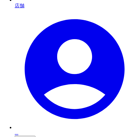
店舗
...