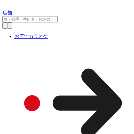
店舗
お店でカラオケ