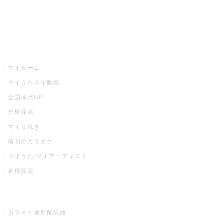
イベント・キャンペーン
うたスキ
マイルーム
マイうたスキ動画
全国採点GP
分析採点
マイりれき
前回のカラオケ
マイうた/マイアーティスト
各種設定
お店でカラオケ
カラオケ最新配信曲