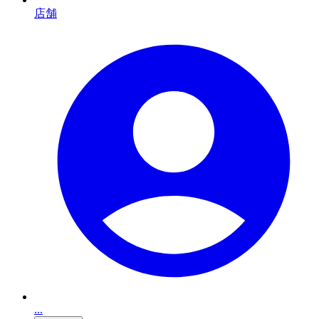
店舗
...