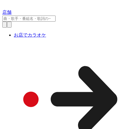
店舗
お店でカラオケ