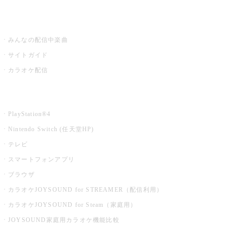
うたスキ ミュージックポスト
みんなの配信中楽曲
サイトガイド
カラオケ配信
家庭用カラオケ
PlayStation®4
Nintendo Switch (任天堂HP)
テレビ
スマートフォンアプリ
ブラウザ
カラオケJOYSOUND for STREAMER（配信利用）
カラオケJOYSOUND for Steam（家庭用）
JOYSOUND家庭用カラオケ機能比較