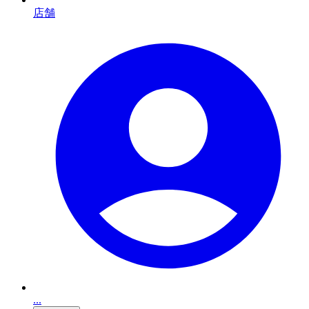
店舗
...