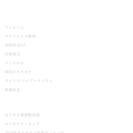
イベント・キャンペーン
うたスキ
マイルーム
マイうたスキ動画
全国採点GP
分析採点
マイりれき
前回のカラオケ
マイうた/マイアーティスト
各種設定
お店でカラオケ
カラオケ最新配信曲
カラオケランキング
2026年カラオケ上半期ランキング