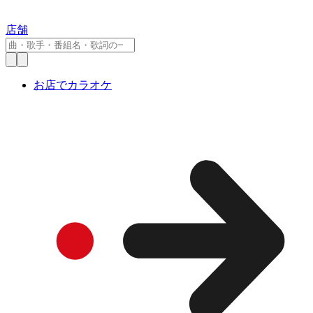
店舗
お店でカラオケ