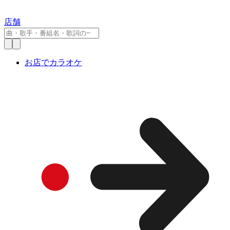
店舗
お店でカラオケ