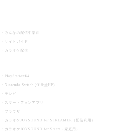
みるハコ
うたスキ ミュージックポスト
みんなの配信中楽曲
サイトガイド
カラオケ配信
家庭用カラオケ
PlayStation®4
Nintendo Switch (任天堂HP)
テレビ
スマートフォンアプリ
ブラウザ
カラオケJOYSOUND for STREAMER（配信利用）
カラオケJOYSOUND for Steam（家庭用）