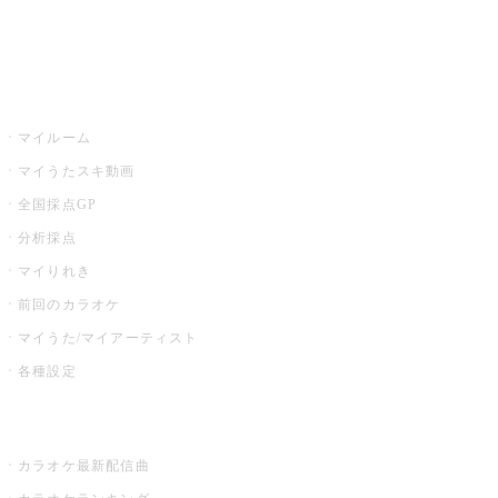
イベント・キャンペーン
うたスキ
マイルーム
マイうたスキ動画
全国採点GP
分析採点
マイりれき
前回のカラオケ
マイうた/マイアーティスト
各種設定
お店でカラオケ
カラオケ最新配信曲