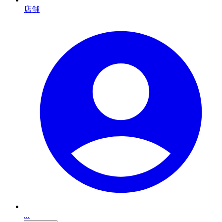
店舗
...