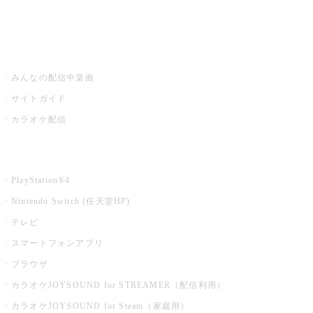
みるハコ
うたスキ ミュージックポスト
みんなの配信中楽曲
サイトガイド
カラオケ配信
家庭用カラオケ
PlayStation®4
Nintendo Switch (任天堂HP)
テレビ
スマートフォンアプリ
ブラウザ
カラオケJOYSOUND for STREAMER（配信利用）
カラオケJOYSOUND for Steam（家庭用）