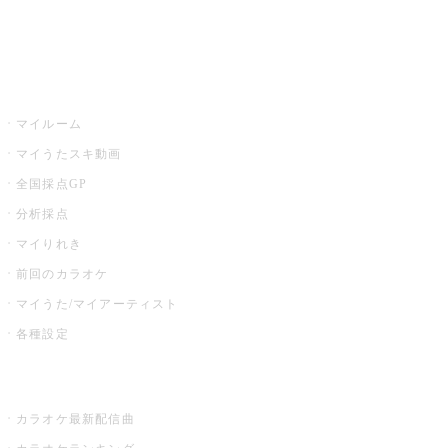
イベント・キャンペーン
うたスキ
マイルーム
マイうたスキ動画
全国採点GP
分析採点
マイりれき
前回のカラオケ
マイうた/マイアーティスト
各種設定
お店でカラオケ
カラオケ最新配信曲