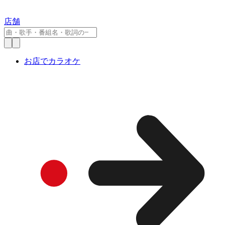
店舗
お店でカラオケ