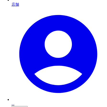
店舗
...