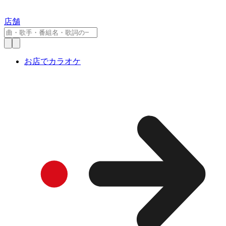
店舗
お店でカラオケ