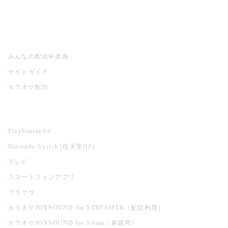
みるハコ
うたスキ ミュージックポスト
みんなの配信中楽曲
サイトガイド
カラオケ配信
家庭用カラオケ
PlayStation®4
Nintendo Switch (任天堂HP)
テレビ
スマートフォンアプリ
ブラウザ
カラオケJOYSOUND for STREAMER（配信利用）
カラオケJOYSOUND for Steam（家庭用）