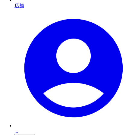
店舗
...