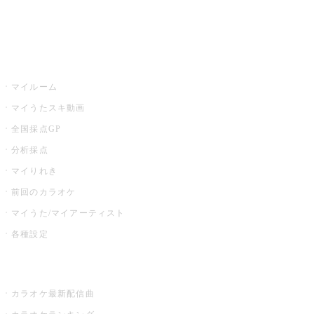
イベント・キャンペーン
うたスキ
マイルーム
マイうたスキ動画
全国採点GP
分析採点
マイりれき
前回のカラオケ
マイうた/マイアーティスト
各種設定
お店でカラオケ
カラオケ最新配信曲