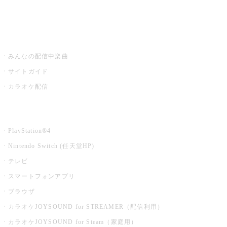
みるハコ
うたスキ ミュージックポスト
みんなの配信中楽曲
サイトガイド
カラオケ配信
家庭用カラオケ
PlayStation®4
Nintendo Switch (任天堂HP)
テレビ
スマートフォンアプリ
ブラウザ
カラオケJOYSOUND for STREAMER（配信利用）
カラオケJOYSOUND for Steam（家庭用）