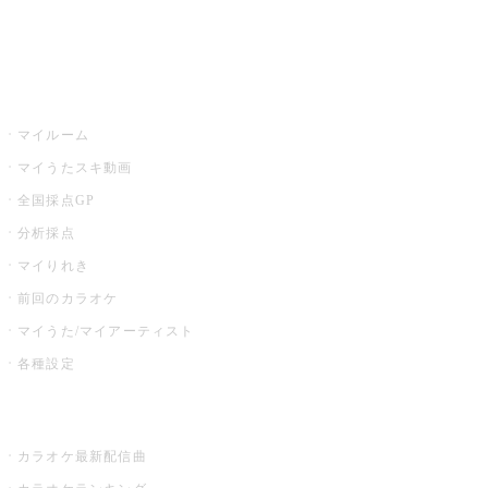
イベント・キャンペーン
うたスキ
マイルーム
マイうたスキ動画
全国採点GP
分析採点
マイりれき
前回のカラオケ
マイうた/マイアーティスト
各種設定
お店でカラオケ
カラオケ最新配信曲