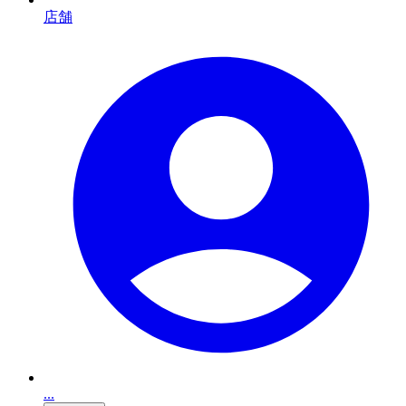
店舗
...