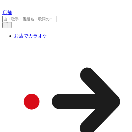
店舗
お店でカラオケ