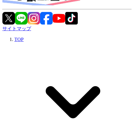
サイトマップ
TOP