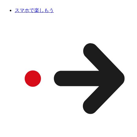
スマホで楽しもう