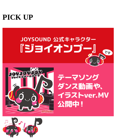
PICK UP