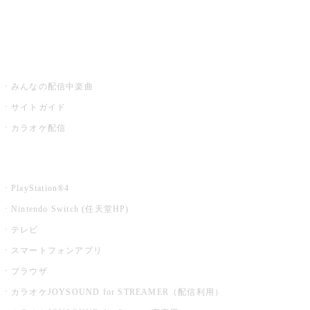
みるハコ
うたスキ ミュージックポスト
みんなの配信中楽曲
サイトガイド
カラオケ配信
家庭用カラオケ
PlayStation®4
Nintendo Switch (任天堂HP)
テレビ
スマートフォンアプリ
ブラウザ
カラオケJOYSOUND for STREAMER（配信利用）