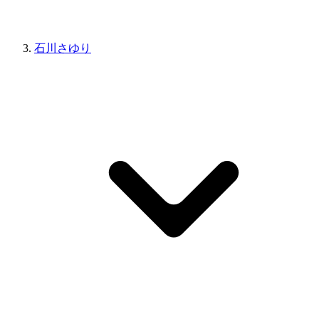
石川さゆり