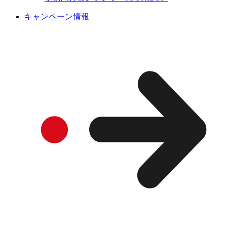
キャンペーン情報