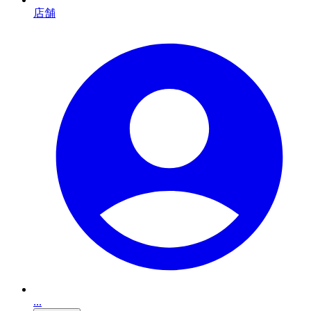
店舗
...