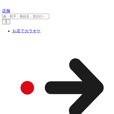
店舗
お店でカラオケ