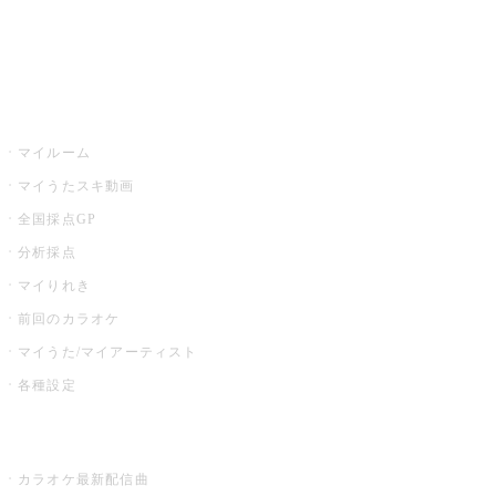
イベント・キャンペーン
うたスキ
マイルーム
マイうたスキ動画
全国採点GP
分析採点
マイりれき
前回のカラオケ
マイうた/マイアーティスト
各種設定
お店でカラオケ
カラオケ最新配信曲