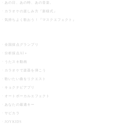
あの日、あの時、あの音楽。
カラオケの楽しみ方『新様式』
気持ちよく歌おう！『マスクエフェクト』
お店でもっと楽しむ
全国採点グランプリ
分析採点AI＋
うたスキ動画
カラオケで楽器を弾こう
歌いたい曲をリクエスト
キョクナビアプリ
オートボーカルエフェクト
あなたの最適キー
サビカラ
JOYKIDS