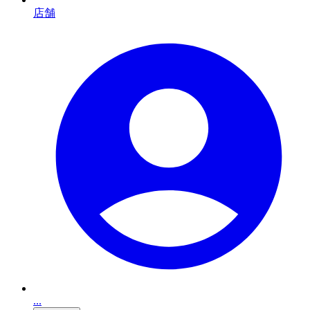
店舗
...