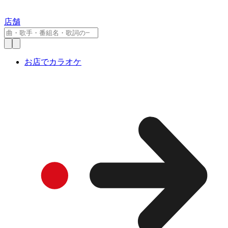
店舗
お店でカラオケ