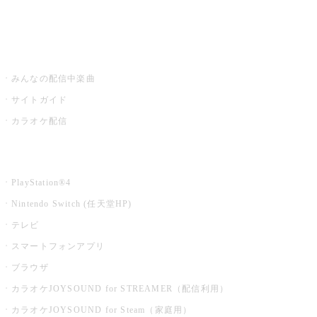
みるハコ
うたスキ ミュージックポスト
みんなの配信中楽曲
サイトガイド
カラオケ配信
家庭用カラオケ
PlayStation®4
Nintendo Switch (任天堂HP)
テレビ
スマートフォンアプリ
ブラウザ
カラオケJOYSOUND for STREAMER（配信利用）
カラオケJOYSOUND for Steam（家庭用）