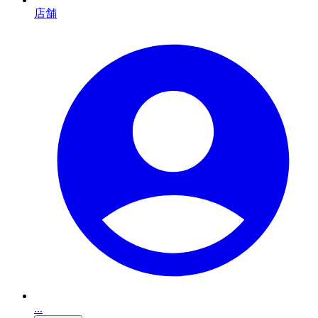
店舗
...