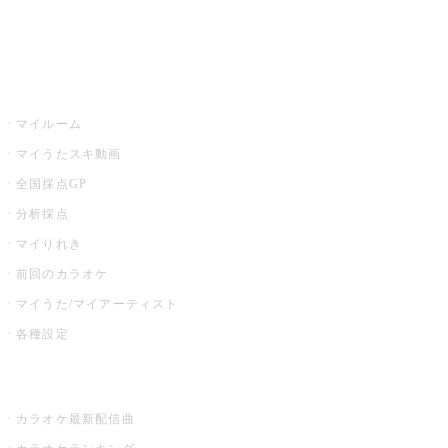
イベント・キャンペーン
うたスキ
マイルーム
マイうたスキ動画
全国採点GP
分析採点
マイりれき
前回のカラオケ
マイうた/マイアーティスト
各種設定
お店でカラオケ
カラオケ最新配信曲