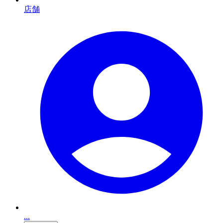
店舗
...