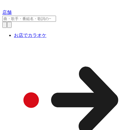
店舗
お店でカラオケ