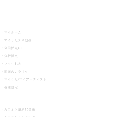
イベント・キャンペーン
うたスキ
マイルーム
マイうたスキ動画
全国採点GP
分析採点
マイりれき
前回のカラオケ
マイうた/マイアーティスト
各種設定
お店でカラオケ
カラオケ最新配信曲