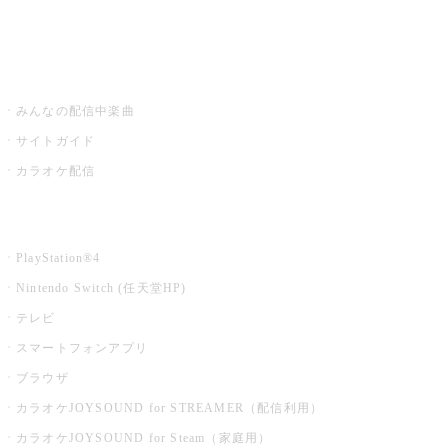
みるハコ
うたスキ ミュージックポスト
みんなの配信中楽曲
サイトガイド
カラオケ配信
家庭用カラオケ
PlayStation®4
Nintendo Switch (任天堂HP)
テレビ
スマートフォンアプリ
ブラウザ
カラオケJOYSOUND for STREAMER（配信利用）
カラオケJOYSOUND for Steam（家庭用）