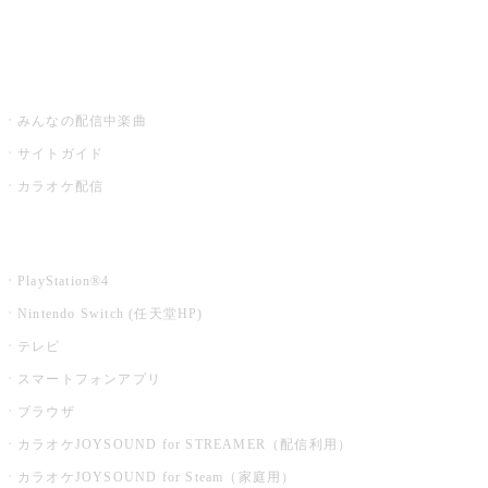
みるハコ
うたスキ ミュージックポスト
みんなの配信中楽曲
サイトガイド
カラオケ配信
家庭用カラオケ
PlayStation®4
Nintendo Switch (任天堂HP)
テレビ
スマートフォンアプリ
ブラウザ
カラオケJOYSOUND for STREAMER（配信利用）
カラオケJOYSOUND for Steam（家庭用）