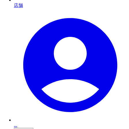
店舗
...