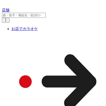
店舗
お店でカラオケ