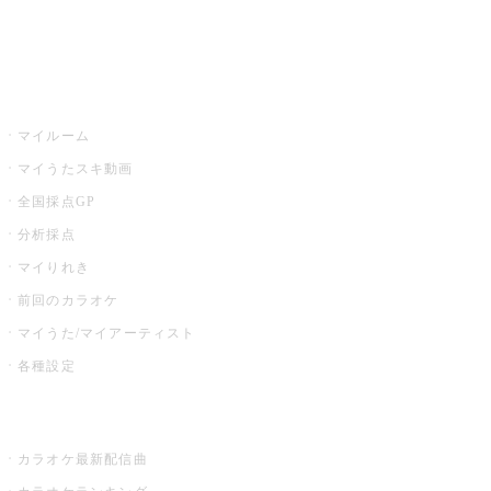
イベント・キャンペーン
うたスキ
マイルーム
マイうたスキ動画
全国採点GP
分析採点
マイりれき
前回のカラオケ
マイうた/マイアーティスト
各種設定
お店でカラオケ
カラオケ最新配信曲