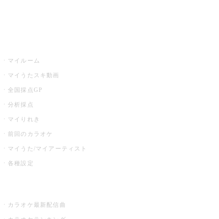
イベント・キャンペーン
うたスキ
マイルーム
マイうたスキ動画
全国採点GP
分析採点
マイりれき
前回のカラオケ
マイうた/マイアーティスト
各種設定
お店でカラオケ
カラオケ最新配信曲