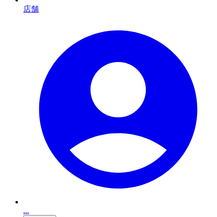
店舗
...