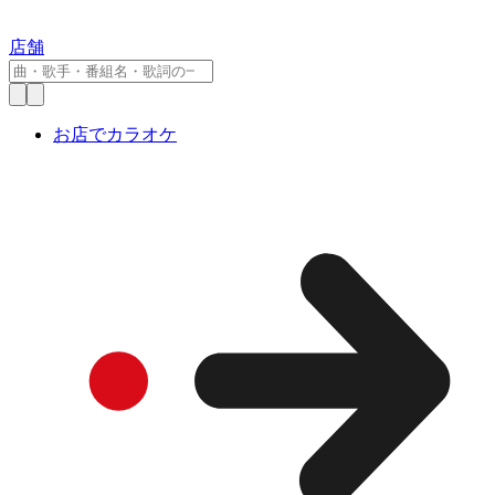
店舗
お店でカラオケ