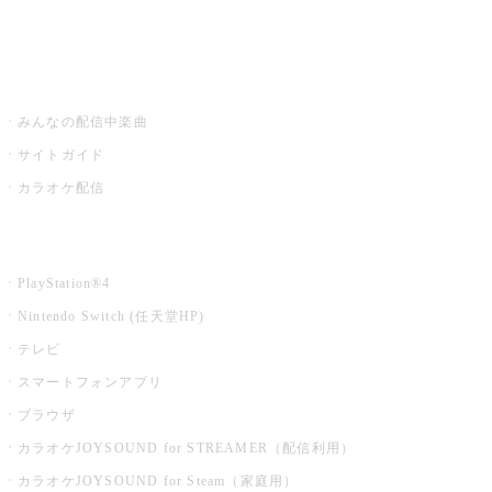
みるハコ
うたスキ ミュージックポスト
みんなの配信中楽曲
サイトガイド
カラオケ配信
家庭用カラオケ
PlayStation®4
Nintendo Switch (任天堂HP)
テレビ
スマートフォンアプリ
ブラウザ
カラオケJOYSOUND for STREAMER（配信利用）
カラオケJOYSOUND for Steam（家庭用）