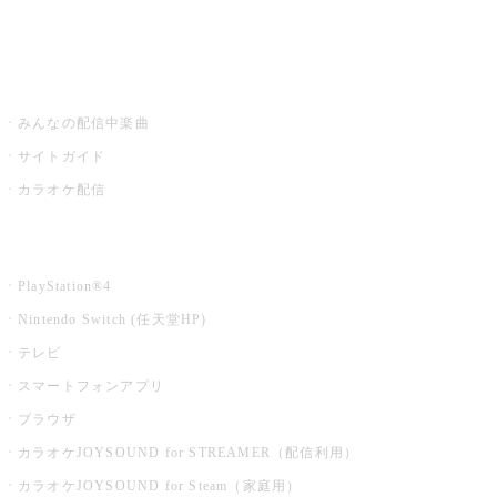
みるハコ
うたスキ ミュージックポスト
みんなの配信中楽曲
サイトガイド
カラオケ配信
家庭用カラオケ
PlayStation®4
Nintendo Switch (任天堂HP)
テレビ
スマートフォンアプリ
ブラウザ
カラオケJOYSOUND for STREAMER（配信利用）
カラオケJOYSOUND for Steam（家庭用）