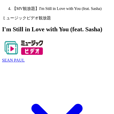
【MV観放題】I'm Still in Love with You (feat. Sasha)
ミュージックビデオ観放題
I'm Still in Love with You (feat. Sasha)
SEAN PAUL