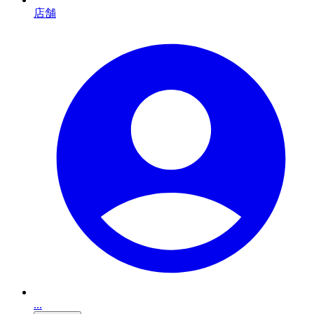
店舗
...