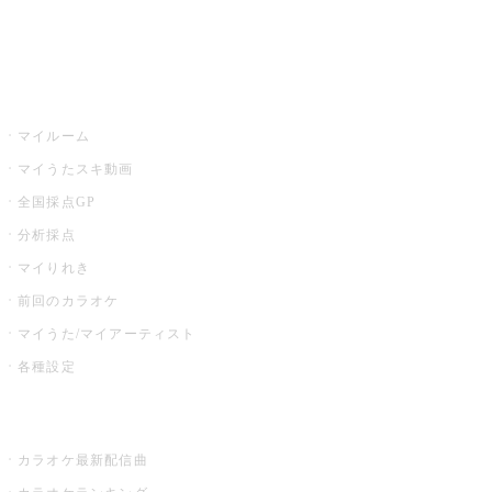
イベント・キャンペーン
うたスキ
マイルーム
マイうたスキ動画
全国採点GP
分析採点
マイりれき
前回のカラオケ
マイうた/マイアーティスト
各種設定
お店でカラオケ
カラオケ最新配信曲