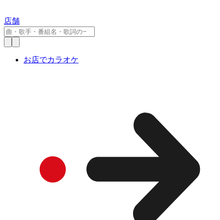
店舗
お店でカラオケ