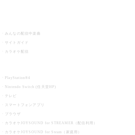
みるハコ
うたスキ ミュージックポスト
みんなの配信中楽曲
サイトガイド
カラオケ配信
家庭用カラオケ
PlayStation®4
Nintendo Switch (任天堂HP)
テレビ
スマートフォンアプリ
ブラウザ
カラオケJOYSOUND for STREAMER（配信利用）
カラオケJOYSOUND for Steam（家庭用）