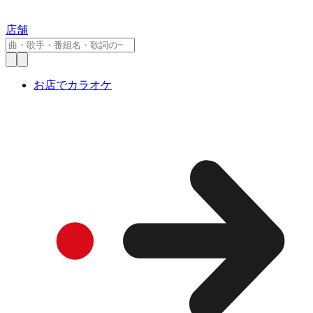
店舗
お店でカラオケ