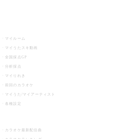
イベント・キャンペーン
うたスキ
マイルーム
マイうたスキ動画
全国採点GP
分析採点
マイりれき
前回のカラオケ
マイうた/マイアーティスト
各種設定
お店でカラオケ
カラオケ最新配信曲