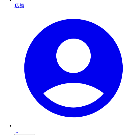
店舗
...