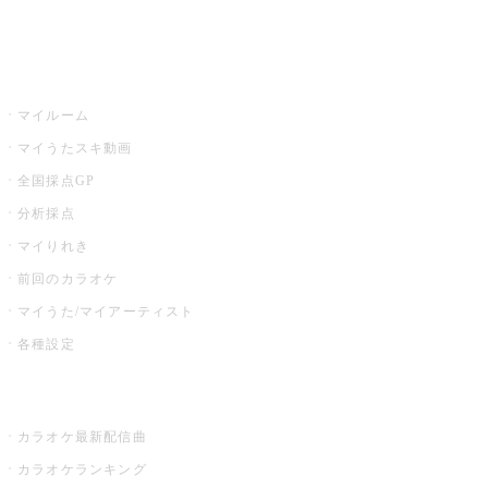
イベント・キャンペーン
うたスキ
マイルーム
マイうたスキ動画
全国採点GP
分析採点
マイりれき
前回のカラオケ
マイうた/マイアーティスト
各種設定
お店でカラオケ
カラオケ最新配信曲
カラオケランキング