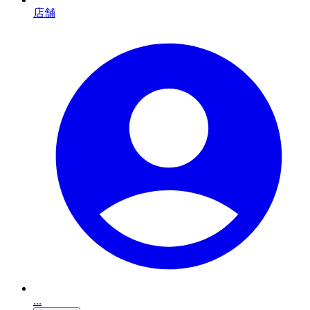
店舗
...