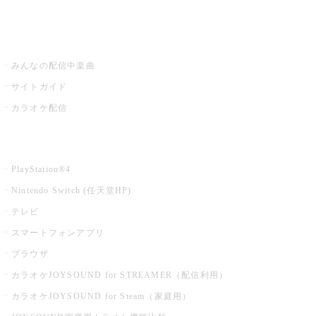
みるハコ
うたスキ ミュージックポスト
みんなの配信中楽曲
サイトガイド
カラオケ配信
家庭用カラオケ
PlayStation®4
Nintendo Switch (任天堂HP)
テレビ
スマートフォンアプリ
ブラウザ
カラオケJOYSOUND for STREAMER（配信利用）
カラオケJOYSOUND for Steam（家庭用）