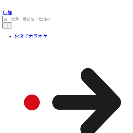
店舗
お店でカラオケ