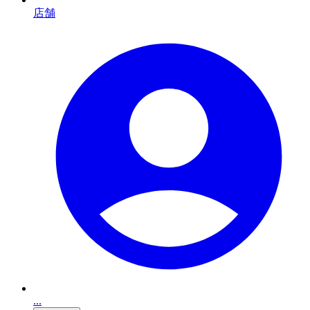
店舗
...