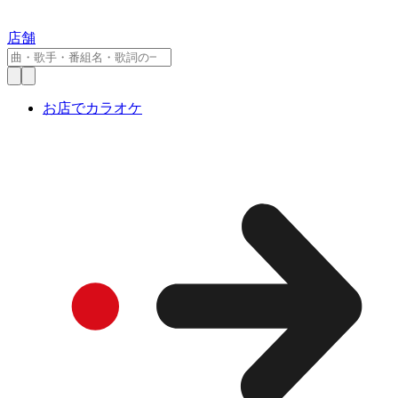
店舗
お店でカラオケ