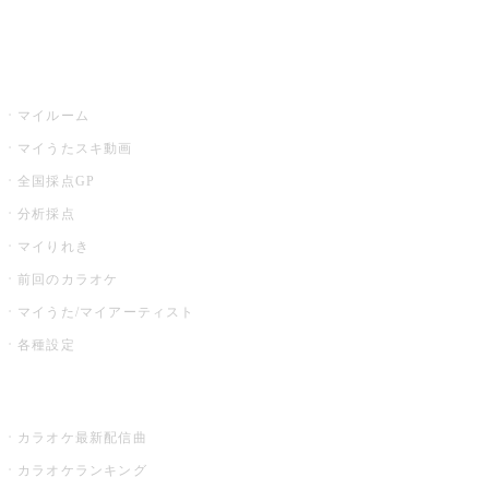
イベント・キャンペーン
うたスキ
マイルーム
マイうたスキ動画
全国採点GP
分析採点
マイりれき
前回のカラオケ
マイうた/マイアーティスト
各種設定
お店でカラオケ
カラオケ最新配信曲
カラオケランキング