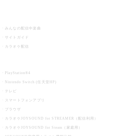
みるハコ
うたスキ ミュージックポスト
みんなの配信中楽曲
サイトガイド
カラオケ配信
家庭用カラオケ
PlayStation®4
Nintendo Switch (任天堂HP)
テレビ
スマートフォンアプリ
ブラウザ
カラオケJOYSOUND for STREAMER（配信利用）
カラオケJOYSOUND for Steam（家庭用）