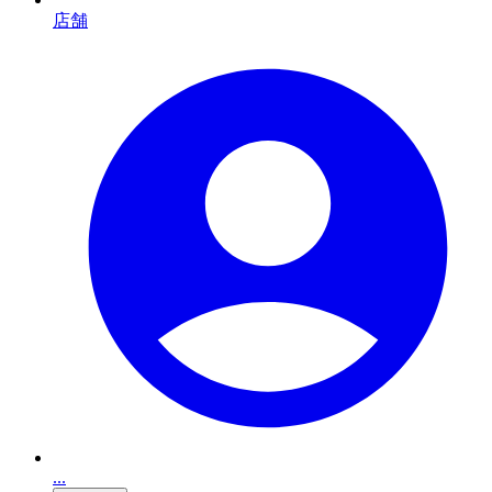
店舗
...