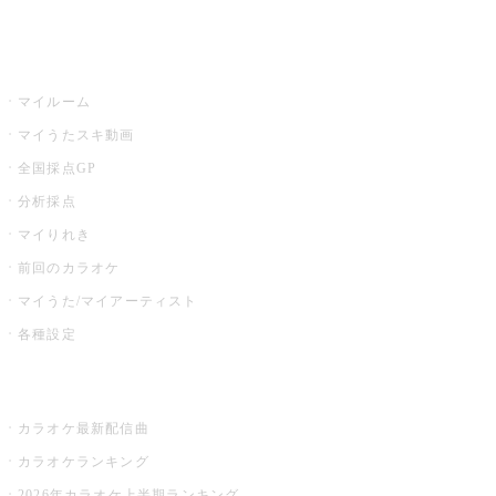
イベント・キャンペーン
うたスキ
マイルーム
マイうたスキ動画
全国採点GP
分析採点
マイりれき
前回のカラオケ
マイうた/マイアーティスト
各種設定
お店でカラオケ
カラオケ最新配信曲
カラオケランキング
2026年カラオケ上半期ランキング