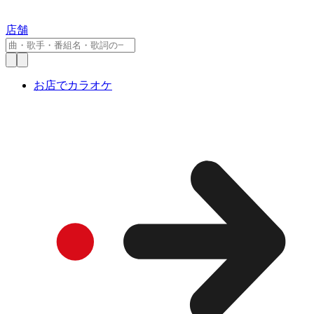
店舗
お店でカラオケ