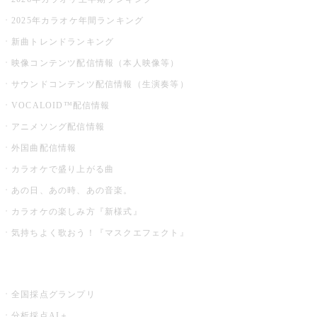
2025年カラオケ年間ランキング
新曲トレンドランキング
映像コンテンツ配信情報（本人映像等）
サウンドコンテンツ配信情報（生演奏等）
VOCALOID™配信情報
アニメソング配信情報
外国曲配信情報
カラオケで盛り上がる曲
あの日、あの時、あの音楽。
カラオケの楽しみ方『新様式』
気持ちよく歌おう！『マスクエフェクト』
お店でもっと楽しむ
全国採点グランプリ
分析採点AI＋