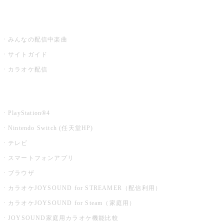
うたスキ ミュージックポスト
みんなの配信中楽曲
サイトガイド
カラオケ配信
家庭用カラオケ
PlayStation®4
Nintendo Switch (任天堂HP)
テレビ
スマートフォンアプリ
ブラウザ
カラオケJOYSOUND for STREAMER（配信利用）
カラオケJOYSOUND for Steam（家庭用）
JOYSOUND家庭用カラオケ機能比較