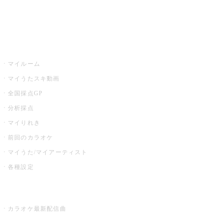
イベント・キャンペーン
うたスキ
マイルーム
マイうたスキ動画
全国採点GP
分析採点
マイりれき
前回のカラオケ
マイうた/マイアーティスト
各種設定
お店でカラオケ
カラオケ最新配信曲