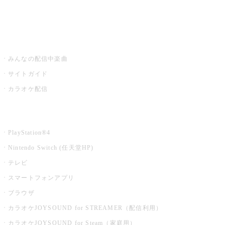
みるハコ
うたスキ ミュージックポスト
みんなの配信中楽曲
サイトガイド
カラオケ配信
家庭用カラオケ
PlayStation®4
Nintendo Switch (任天堂HP)
テレビ
スマートフォンアプリ
ブラウザ
カラオケJOYSOUND for STREAMER（配信利用）
カラオケJOYSOUND for Steam（家庭用）