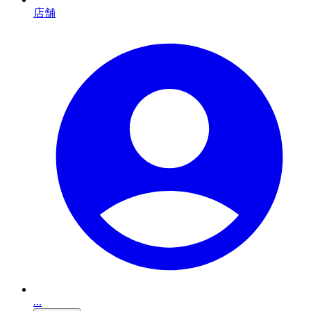
店舗
...