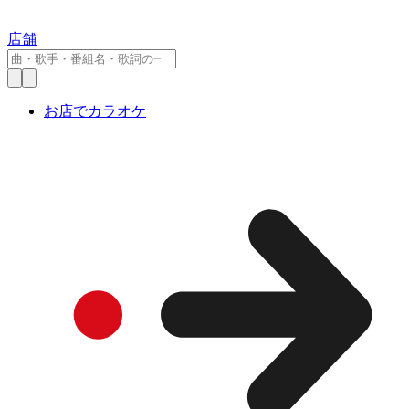
店舗
お店でカラオケ