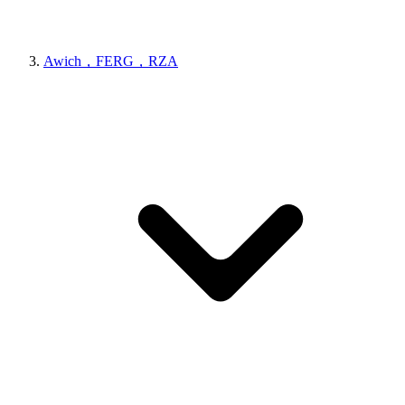
Awich，FERG，RZA