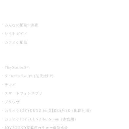
うたスキ ミュージックポスト
みんなの配信中楽曲
サイトガイド
カラオケ配信
家庭用カラオケ
PlayStation®4
Nintendo Switch (任天堂HP)
テレビ
スマートフォンアプリ
ブラウザ
カラオケJOYSOUND for STREAMER（配信利用）
カラオケJOYSOUND for Steam（家庭用）
JOYSOUND家庭用カラオケ機能比較