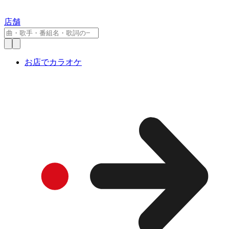
店舗
お店でカラオケ