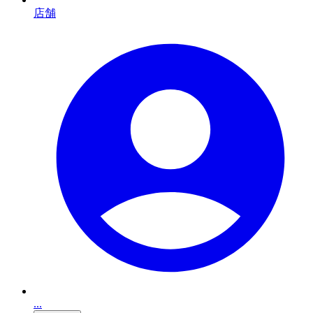
店舗
...