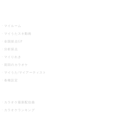
イベント・キャンペーン
うたスキ
マイルーム
マイうたスキ動画
全国採点GP
分析採点
マイりれき
前回のカラオケ
マイうた/マイアーティスト
各種設定
お店でカラオケ
カラオケ最新配信曲
カラオケランキング