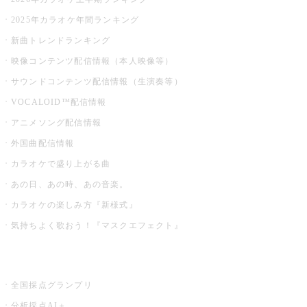
2025年カラオケ年間ランキング
新曲トレンドランキング
映像コンテンツ配信情報（本人映像等）
サウンドコンテンツ配信情報（生演奏等）
VOCALOID™配信情報
アニメソング配信情報
外国曲配信情報
カラオケで盛り上がる曲
あの日、あの時、あの音楽。
カラオケの楽しみ方『新様式』
気持ちよく歌おう！『マスクエフェクト』
お店でもっと楽しむ
全国採点グランプリ
分析採点AI＋