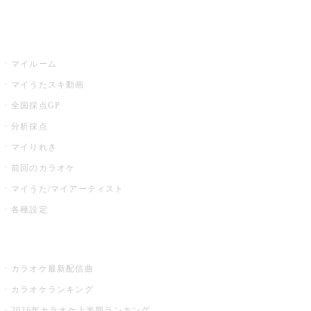
イベント・キャンペーン
うたスキ
マイルーム
マイうたスキ動画
全国採点GP
分析採点
マイりれき
前回のカラオケ
マイうた/マイアーティスト
各種設定
お店でカラオケ
カラオケ最新配信曲
カラオケランキング
2026年カラオケ上半期ランキング