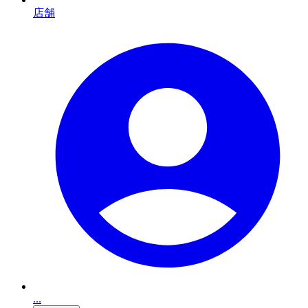
店舗
...