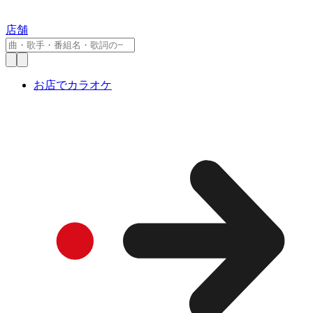
店舗
お店でカラオケ