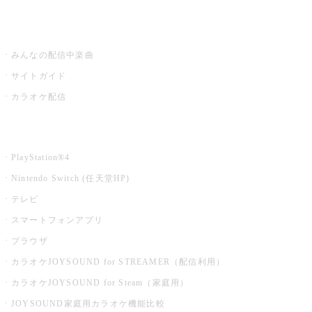
うたスキ ミュージックポスト
みんなの配信中楽曲
サイトガイド
カラオケ配信
家庭用カラオケ
PlayStation®4
Nintendo Switch (任天堂HP)
テレビ
スマートフォンアプリ
ブラウザ
カラオケJOYSOUND for STREAMER（配信利用）
カラオケJOYSOUND for Steam（家庭用）
JOYSOUND家庭用カラオケ機能比較