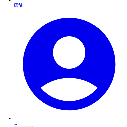
店舗
...