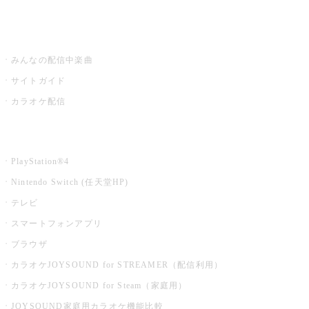
うたスキ ミュージックポスト
みんなの配信中楽曲
サイトガイド
カラオケ配信
家庭用カラオケ
PlayStation®4
Nintendo Switch (任天堂HP)
テレビ
スマートフォンアプリ
ブラウザ
カラオケJOYSOUND for STREAMER（配信利用）
カラオケJOYSOUND for Steam（家庭用）
JOYSOUND家庭用カラオケ機能比較