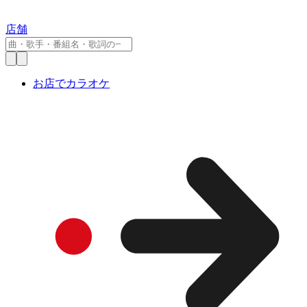
店舗
お店でカラオケ