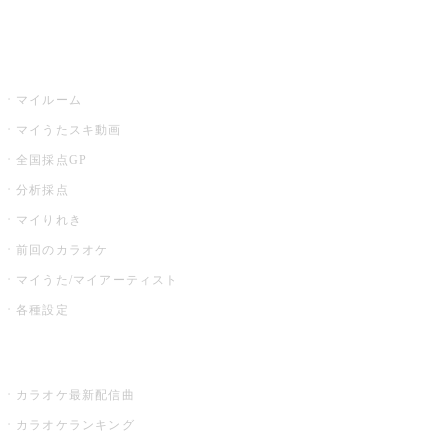
イベント・キャンペーン
うたスキ
マイルーム
マイうたスキ動画
全国採点GP
分析採点
マイりれき
前回のカラオケ
マイうた/マイアーティスト
各種設定
お店でカラオケ
カラオケ最新配信曲
カラオケランキング