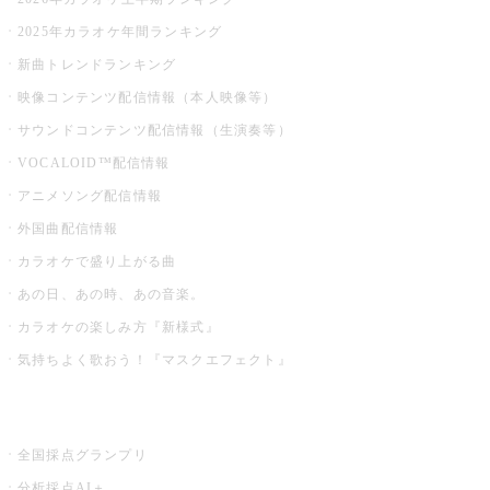
2025年カラオケ年間ランキング
新曲トレンドランキング
映像コンテンツ配信情報（本人映像等）
サウンドコンテンツ配信情報（生演奏等）
VOCALOID™配信情報
アニメソング配信情報
外国曲配信情報
カラオケで盛り上がる曲
あの日、あの時、あの音楽。
カラオケの楽しみ方『新様式』
気持ちよく歌おう！『マスクエフェクト』
お店でもっと楽しむ
全国採点グランプリ
分析採点AI＋