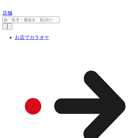
店舗
お店でカラオケ