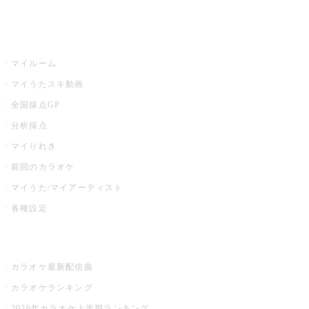
イベント・キャンペーン
うたスキ
マイルーム
マイうたスキ動画
全国採点GP
分析採点
マイりれき
前回のカラオケ
マイうた/マイアーティスト
各種設定
お店でカラオケ
カラオケ最新配信曲
カラオケランキング
2026年カラオケ上半期ランキング