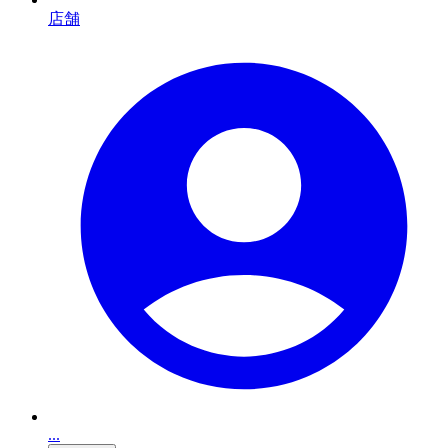
店舗
...