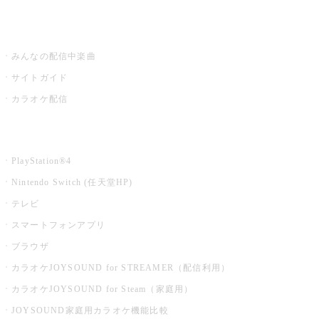
うたスキ ミュージックポスト
みんなの配信中楽曲
サイトガイド
カラオケ配信
家庭用カラオケ
PlayStation®4
Nintendo Switch (任天堂HP)
テレビ
スマートフォンアプリ
ブラウザ
カラオケJOYSOUND for STREAMER（配信利用）
カラオケJOYSOUND for Steam（家庭用）
JOYSOUND家庭用カラオケ機能比較