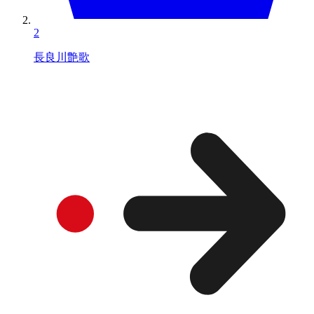
2
長良川艶歌