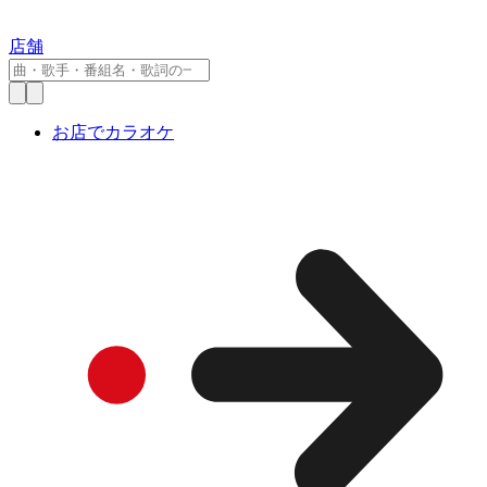
店舗
お店でカラオケ