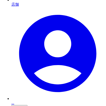
店舗
...