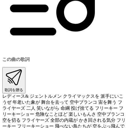
この曲の歌詞
歌詞を贈る
レディース& ジェントルメン クライマックスを 派手にいこ
うぜ 年老いた象が 舞台を去って 空中ブランコ 宙を舞う フ
ライヤーズ 二人 笑いながら 命綱 投げ捨てる フリーキー フ
リーキーショー 危険なことほど 楽しいもんさ 空中ブランコ
空を切る フライヤーズ 全部の内蔵が かき回される気分 フリ
ーキー フリーキーショー 飛べない鳥たちが 空をぶっ飛んで