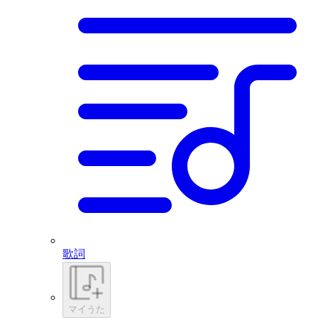
歌詞
マイうた