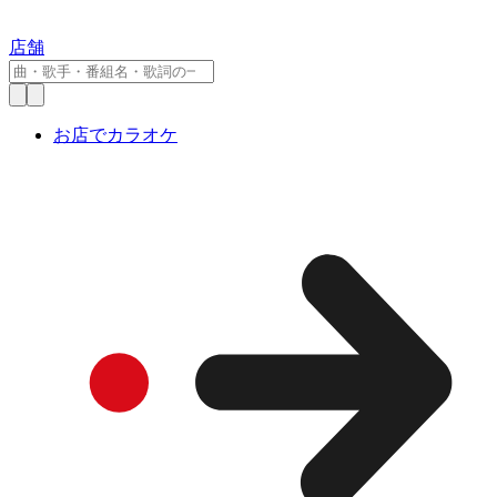
店舗
お店でカラオケ