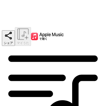
シェア
マイうた