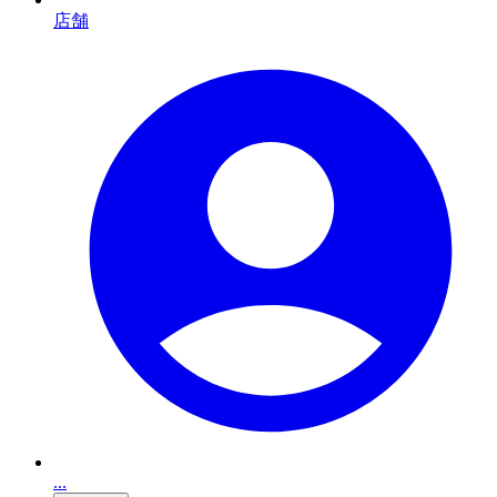
店舗
...