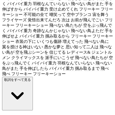
く バイバイ重力 羽根なんていらない 飛べない鳥がまた 手を
伸ばすから バイバイ重力 受け止めてくれ フリーキー フリー
キーショー 不可能の全て 嘲笑って 空中ブランコ 宙を舞う
フライヤーズ 覚悟出来てんだろ 次は お前が飛んでこい フリ
ーキー フリーキーショー 飛べない鳥たちが 空をぶっ飛んで
く バイバイ重力 奇跡なんかじゃない 飛べない鳥よただ 手を
伸ばせよ バイバイ重力 掴み取るから フリーキー フリーキー
ショー 衣装の下に いくつも傷跡 増えてった 飛べない鳥に
翼を授ける神はいない 愚かな夢と 思い知って二人は 飛べな
い鳥が 空を飛ぶシーンを 信じてる レディース& ジェントル
メン クライマックスを 派手にいこうぜ 飛べない鳥たちが 空
をぶっ飛んでく バイバイ重力 羽根なんていらない 飛べない
鳥がまた 手を伸ばしたら バイバイ重力 掴み取るまで 飛べ
飛べ フリーキー フリーキーショー
歌詞をすべて見る